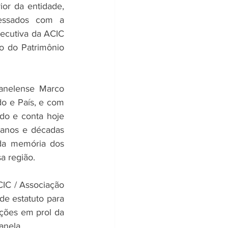
r da entidade, 
essados com a 
ecutiva da ACIC 
 do Patrimônio 
anelense Marco 
do e País, e com 
do e conta hoje 
anos e décadas 
da memória dos 
a região.
IC / Associação 
e estatuto para 
ões em prol da  
anela.