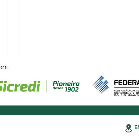
E
Assinei por e-mail ou
ACIC