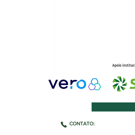
CONTATO:
Chuvas e El Niño: ACIC busca