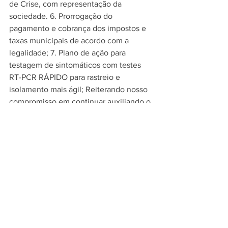
de Crise, com representação da 
sociedade. 6. Prorrogação do 
pagamento e cobrança dos impostos e 
taxas municipais de acordo com a 
legalidade; 7. Plano de ação para 
testagem de sintomáticos com testes 
RT-PCR RÁPIDO para rastreio e 
isolamento mais ágil; Reiterando nosso 
compromisso em continuar auxiliando o 
poder público na medida de nossas 
possibilidades, entre todas as ações já 
em andamento, ainda nos 
comprometemos em organizar e 
promover uma campanha de 
conscientização para o uso de máscaras 
N95 ou similares por parte de todos os 
empresários e seus colaboradores, 
aumentando a eficácia das ações contra 
a disseminação do vírus. 