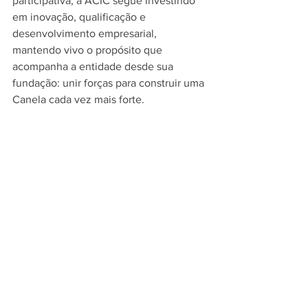
participativa, a ACIC segue investindo 
em inovação, qualificação e 
desenvolvimento empresarial, 
mantendo vivo o propósito que 
acompanha a entidade desde sua 
fundação: unir forças para construir uma 
Canela cada vez mais forte.
“Desde 1945, a ACIC trabalha em prol 
das empresas e do desenvolvimento de 
Canela. Nosso compromisso é seguir 
fortalecendo o empreendedorismo, 
criando conexões e representando o 
setor empresarial com seriedade, união 
e propósito”, destaca Mauricio Pedro 
Boniatti, presidente da ACIC.
ACIC Canela
representatividade
fortalecimento
empresariado
tradição