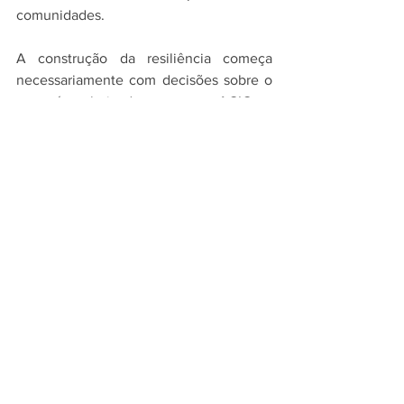
comunidades.
A construção da resiliência começa 
necessariamente com decisões sobre o 
que é valorizado, para a ACIC a 
comunidade e o seu desenvolvimento 
equilibrado é seu foco de trabalho e 
dedicação.
No momento precisamos de união e 
esforços de todos. Engaje-se neste 
movimento de solidariedade com a 
ACIC. Toda ajuda é muito bem-vinda.
Ver tudo
Posts recentes