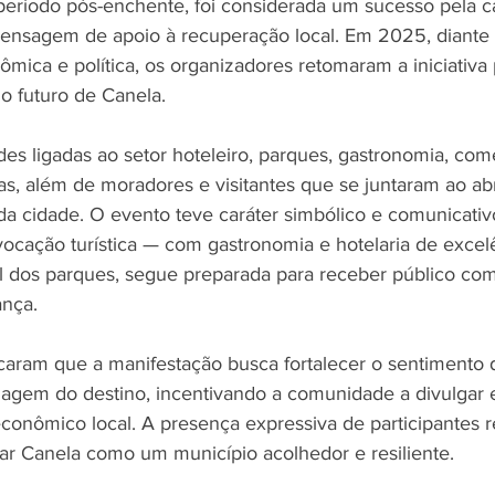
 período pós-enchente, foi considerada um sucesso pela 
mensagem de apoio à recuperação local. Em 2025, diante
ômica e política, os organizadores retomaram a iniciativa 
o futuro de Canela.
des ligadas ao setor hoteleiro, parques, gastronomia, com
vas, além de moradores e visitantes que se juntaram ao a
 da cidade. O evento teve caráter simbólico e comunicativ
cação turística — com gastronomia e hotelaria de excel
l dos parques, segue preparada para receber público com 
ança.
aram que a manifestação busca fortalecer o sentimento 
agem do destino, incentivando a comunidade a divulgar e
 econômico local. A presença expressiva de participantes r
ar Canela como um município acolhedor e resiliente.