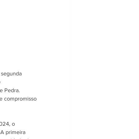
 segunda 
 
e Pedra. 
o e compromisso 
024, o 
 A primeira 