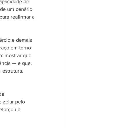
capacidade de 
 de um cenário 
para reafirmar a 
ércio e demais 
braço em torno 
o: mostrar que 
ência — e que, 
estrutura, 
de 
 zelar pelo 
eforçou a 