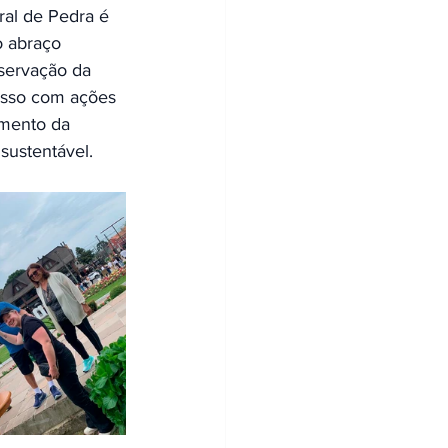
al de Pedra é 
o abraço 
servação da 
isso com ações 
amento da 
sustentável.