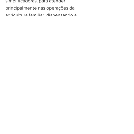
simplificadoras, para atender 
principalmente nas operações da 
agricultura familiar, dispensando a 
apresentação de laudos individuais.
Cartões e cobrança 
O saldo devedor das faturas de cartões 
Ourocard não pagas integralmente 
durante o período de calamidade será 
transportado para o mês seguinte, sem 
incidência de encargos. Também serão 
suspensas as ações de cobrança e de 
negativação de clientes localizados em 
municípios afetados.
Também haverá isenção ou estorno de 
tarifas dos produtos Cobrança Bancária, 
Pagamentos em Lote e Débito 
Automático de clientes MPE por 60 dias 