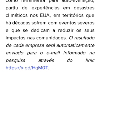
como ferramenta para auto-avaliação, 
partiu de experiências em desastres 
climáticos nos EUA, em territórios que 
há décadas sofrem com eventos severos 
e que se dedicam a reduzir os seus 
impactos nas comunidades. 
O resultado 
de cada empresa será automaticamente 
enviado para o e-mail informado na 
pesquisa através do link: 
https://x.gd/HqM0T
.
Ao final, cada grupo foi instigado a 
refletir sobre o que estamos aprendendo 
com esta
calamidade, quais são nossas 
vulnerabilidades e potencialidades, 
além de uma grande troca de ideias 
sobre as ações a curto, médio e longo 
prazo que poderão ser colocadas em 
prática.