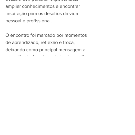
ampliar conhecimentos e encontrar 
inspiração para os desafios da vida 
pessoal e profissional.
O encontro foi marcado por momentos 
de aprendizado, reflexão e troca, 
deixando como principal mensagem a 
importância do autocuidado, da gestão 
dos pensamentos e da construção de 
uma relação mais consciente consigo 
mesma e com as pessoas ao seu redor.
ACIC Canela
Mulheres empreendedoras
Empreendedorismo feminino
Liderança feminina
Networking feminino
Desenvolvimento pessoal
Inteligência emocional
Autoconhecimento feminino
Gestão dos pensamentos
Desenvolvimento emocional
Autocuidado
Bem-estar emocional