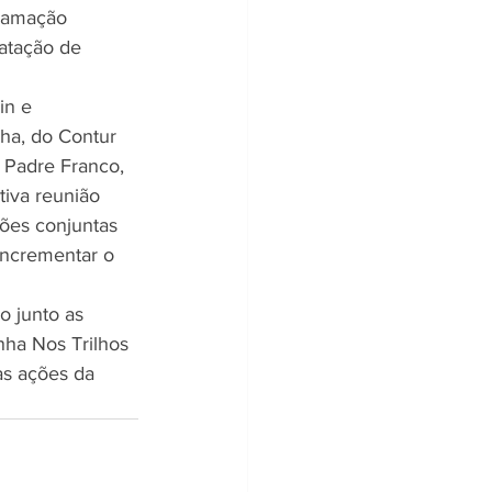
ramação 
ratação de 
in e 
ha, do Contur 
 Padre Franco, 
tiva reunião 
ções conjuntas 
incrementar o 
o junto as 
nha Nos Trilhos 
as ações da 