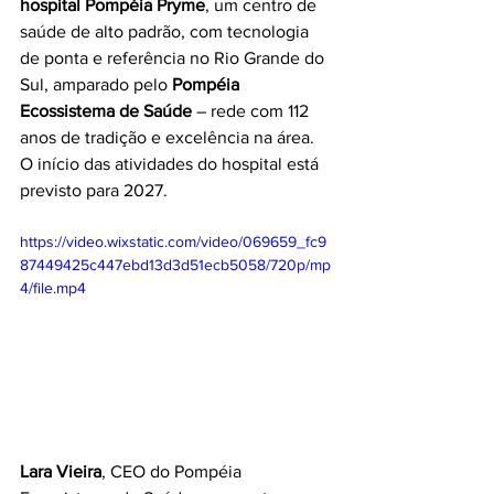
hospital Pompéia Pryme
, um centro de 
saúde de alto padrão, com tecnologia 
de ponta e referência no Rio Grande do 
Sul, amparado pelo 
Pompéia 
Ecossistema de Saúde
 – rede com 112 
anos de tradição e excelência na área. 
O início das atividades do hospital está 
previsto para 2027.
https://video.wixstatic.com/video/069659_fc9
87449425c447ebd13d3d51ecb5058/720p/mp
4/file.mp4
Lara Vieira
, CEO do Pompéia 