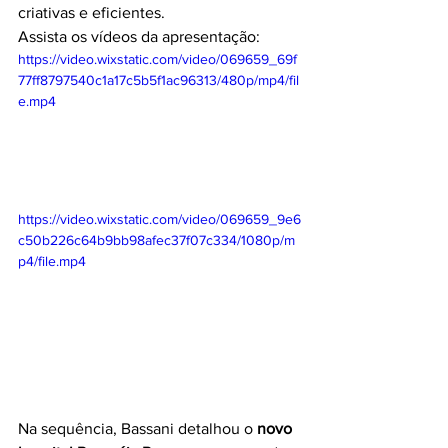
criativas e eficientes.
Assista os vídeos da apresentação:
https://video.wixstatic.com/video/069659_69f
77ff8797540c1a17c5b5f1ac96313/480p/mp4/fil
e.mp4
https://video.wixstatic.com/video/069659_9e6
c50b226c64b9bb98afec37f07c334/1080p/m
p4/file.mp4
Na sequência, Bassani detalhou o 
novo 