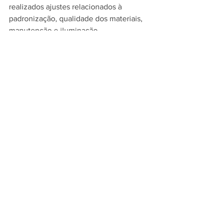
realizados ajustes relacionados à 
padronização, qualidade dos materiais, 
manutenção e iluminação.
Decoração da cidade
Os associados apontaram preferência 
por uma decoração mais lúdica, 
interativa e próxima do público, criando 
experiências que possam ser 
vivenciadas durante o dia e não apenas 
no período noturno.
Decoração de vitrines
A pesquisa demonstrou apoio à 
continuidade da campanha de 
decoração de vitrines, considerada uma 
ferramenta importante para fortalecer o 
espírito natalino e valorizar o comércio 