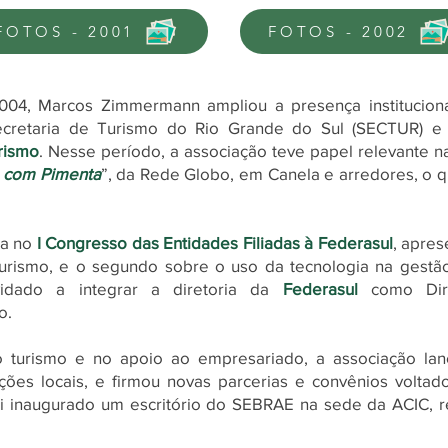
FOTOS - 2001
FOTOS - 2002
004, Marcos Zimmermann ampliou a presença institucion
ecretaria de Turismo do Rio Grande do Sul (SECTUR)
e 
rismo
.
Nesse período, a associação teve papel relevante na
 com Pimenta
”, da Rede Globo, em Canela e arredores, o q
ça no
I Congresso das Entidades Filiadas à Federasul
, apre
urismo, e o segundo sobre o uso da tecnologia na gestão
vidado a integrar a diretoria da
Federasul
como Dire
o.
o turismo e no apoio ao empresariado, a associação la
ações locais, e firmou novas parcerias e convênios voltado
 inaugurado um escritório do SEBRAE na sede da ACIC, r