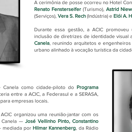
A cerimônia de posse ocorreu no Hotel Conti
Renato Fensterseifer
(Turismo),
Astrid Nie
(Serviços),
Vera S. Rech
(Indústria) e
Elói A. 
Durante essa gestão, a ACIC promoveu 
inclusão de diretrizes de identidade visual
Canela
, reunindo arquitetos e engenheiros
urbano alinhado à vocação turística da cidad
e Canela como cidade-piloto do
Programa
ceria entre a ACIC, a Federasul e a SERASA,
o para empresas locais.
 ACIC organizou uma reunião-jantar com os
de Canela —
José Vellinho Pinto, Constantino
 mediada por
Hilmar Kannenberg
, da Rádio