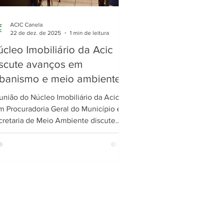
ACIC Canela
22 de dez. de 2025
1 min de leitura
cleo Imobiliário da Acic
iscute avanços em
rbanismo e meio ambiente
m Canela
união do Núcleo Imobiliário da Acic
m Procuradoria Geral do Município e
cretaria de Meio Ambiente discute
anços em urbanismo, reciclagem e
vas regras do EIV em Canela