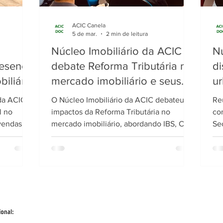
ACIC Canela
5 de mar.
2 min de leitura
Núcleo Imobiliário da ACIC
Nú
resença
debate Reforma Tributária no
d
biliário
mercado imobiliário e seus
u
impactos no setor
e
 da ACIC
O Núcleo Imobiliário da ACIC debateu os
Re
l no
impactos da Reforma Tributária no
co
vendas,
mercado imobiliário, abordando IBS, CBS,
Se
nto com
CIB e estratégias para empresas do setor.
av
no