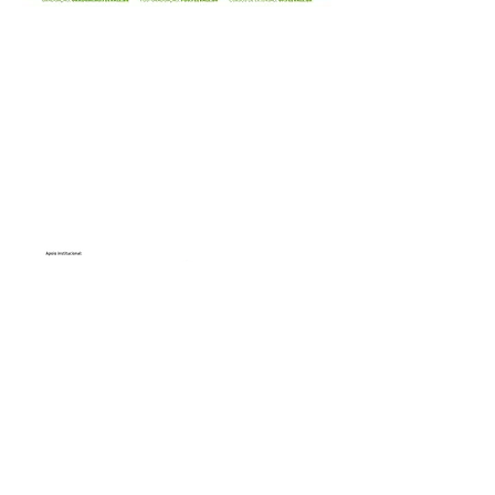
ENDEREÇO:
Av. Osvaldo Aranha, 450 - Sala 12 - Subsolo
Centro, Canela - RS,
95680-079
CONTATO: