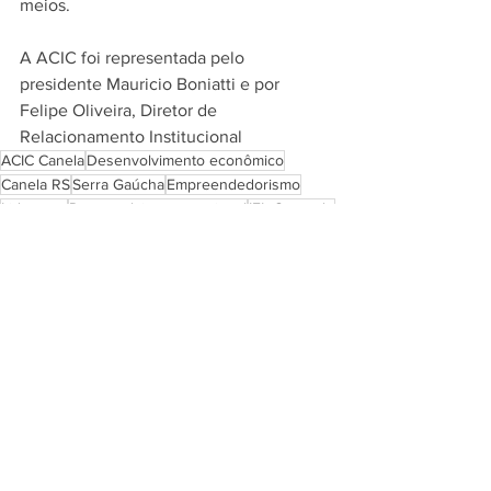
meios.
A ACIC foi representada pelo 
presidente Mauricio Boniatti e por 
Felipe Oliveira, Diretor de 
Relacionamento Institucional
ACIC Canela
Desenvolvimento econômico
Canela RS
Serra Gaúcha
Empreendedorismo
Liderança
Desenvolvimento regional
IFL Gramado
Iniciativa privada
Poder público
Gestão pública
Lideranças empresariais
Felipe Camozzato
Ver tudo
Posts recentes