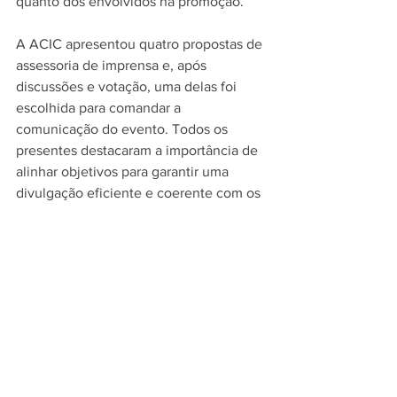
quanto dos envolvidos na promoção.
A ACIC apresentou quatro propostas de 
assessoria de imprensa e, após 
discussões e votação, uma delas foi 
escolhida para comandar a 
comunicação do evento. Todos os 
presentes destacaram a importância de 
alinhar objetivos para garantir uma 
divulgação eficiente e coerente com os 
valores do festival.
O encontro encerrou com um 
compromisso coletivo: cada 
participante deverá contribuir com 
ideias e sugestões para serem 
debatidas na próxima reunião, com o 
objetivo de tornar o 
Sabores de Canela 
2025
 ainda mais atrativo, envolvente e 