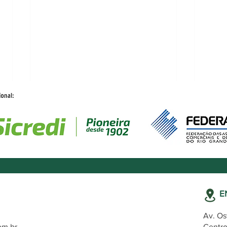
E
Assinei por e-mail ou
ACIC
Av. Os
plataforma digital: meu
do M
om.br
Centro