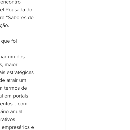
 encontro 
el Pousada do 
ra “Sabores de 
ção.
que foi 
rnar um dos 
, maior 
s estratégicas 
e atrair um 
m termos de 
l em portais 
entos. , com 
ário anual 
rativos 
r empresários e 