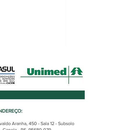
NDEREÇO:
 participa da construção
valdo Aranha, 450 - Sala 12 - Subsolo
arco Legal de Inovação
, Canela - RS, 95680-079