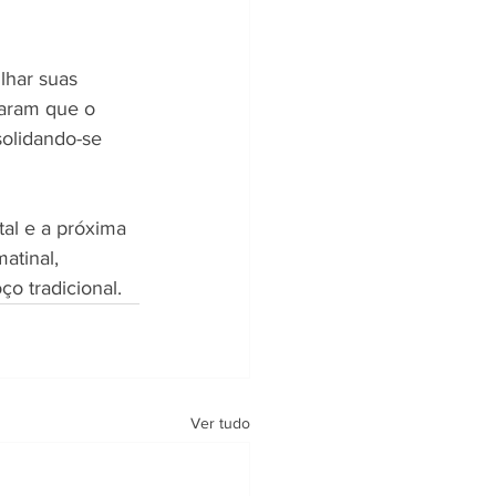
lhar suas 
daram que o 
olidando-se 
al e a próxima 
tinal, 
o tradicional.
Ver tudo