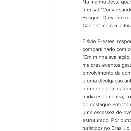
Na manhã desta quart
mensal “Conversando
Bosque. O evento ma
Canela”, com a leitu
Flávio Prestes, resp
compartilhado com os
"Em minha avaliação,
maiores eventos gast
envolvimento da com
e uma divulgação ant
número ainda maior d
mídia espontânea, co
de destaque Entretan
uma escassez de even
estruturado. Por outr
turísticos no Brasil,