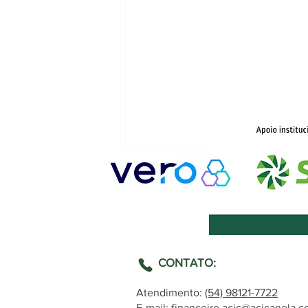
CONTATO:
Chuvas e El Niño: ACIC busca
Atendimento:
(54) 98121-7722
informações junto à Defesa
E-mail: financeiro.acic@acicanela.c