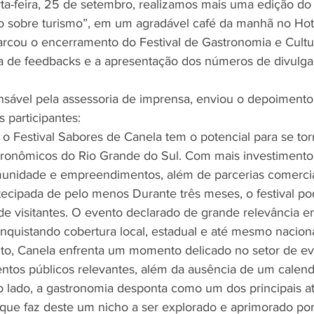
a-feira, 25 de setembro, realizamos mais uma edição do
 sobre turismo”, em um agradável café da manhã no Hot
rcou o encerramento do Festival de Gastronomia e Cultu
ra de feedbacks e a apresentação dos números de divulga
onsável pela assessoria de imprensa, enviou o depoimento 
 participantes: 
 o Festival Sabores de Canela tem o potencial para se to
ronômicos do Rio Grande do Sul. Com mais investimentos
unidade e empreendimentos, além de parcerias comerciai
ecipada de pelo menos Durante três meses, o festival pod
e visitantes. O evento declarado de grande relevância e
nquistando cobertura local, estadual e até mesmo naciona
to, Canela enfrenta um momento delicado no setor de ev
tos públicos relevantes, além da ausência de um calend
o lado, a gastronomia desponta como um dos principais at
 o que faz deste um nicho a ser explorado e aprimorado po