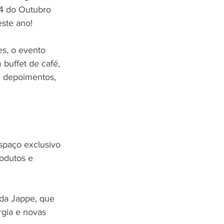
24 do Outubro 
este ano!
es, o evento 
buffet de café, 
e depoimentos, 
spaço exclusivo 
odutos e 
da Jappe, que 
rgia e novas 