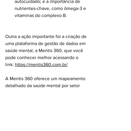
autocuidado; e a importância de 
nutrientes-chave, como ômega-3 e 
vitaminas do complexo B.
Outra a ação importante foi a criação de 
uma plataforma de gestão de dados em 
saúde mental, a Mentis 360, que você 
pode conhecer melhor acessando o 
link: 
https://mentis360.com.br/
A Mentis 360 oferece um mapeamento 
detalhado da saúde mental por setor 
através de um questionário rápido, além 
de fornecer resultados individuais e 
direcionar casos de risco para 
acolhimento. Alguns dos benefícios 
incluem: