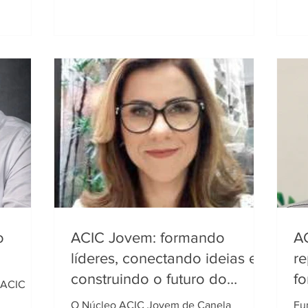
o
ACIC Jovem: formando
AC
líderes, conectando ideias e
re
construindo o futuro do
fo
a ACIC
empreendedorismo local
e
O Núcleo ACIC Jovem de Canela
Fu