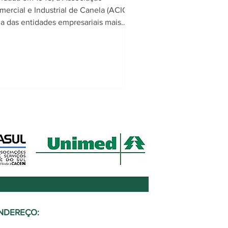
mercial e Industrial de Canela (ACIC) é
a das entidades empresariais mais
dicionais e importantes da região. Há
is de oito décadas, a ACIC atua ao
do das empresas, no fortalecimento do
presariado, nas áreas do comércio, da
ústria, do turismo e dos serviços,
mpre com o propósito de contribuir
ra o desenvolvimento econômico e
ial de Canela.
NDEREÇO: