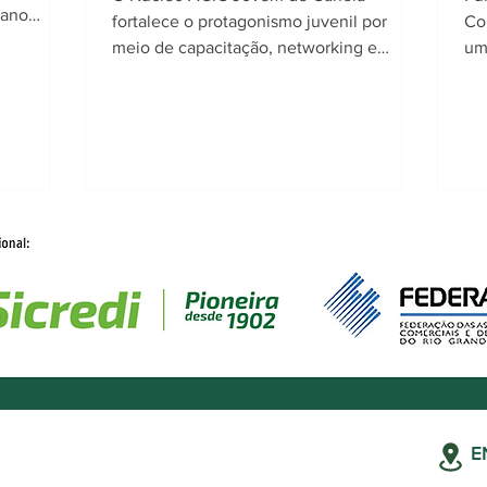
bano
fortalece o protagonismo juvenil por
Co
meio de capacitação, networking e
um
desenvolvimento de novas lideranças.
tra
ma
la
em
ind
se
pa
soc
E