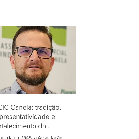
IC Canela: tradição,
presentatividade e
rtalecimento do
mpresariado desde 1945
ndada em 1945, a Associação