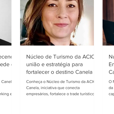
lecendo
Núcleo de Turismo da ACIC:
N
rede de
união e estratégia para
E
fortalecer o destino Canela
C
 Canela,
Conheça o Núcleo de Turismo da ACIC
O 
Canela, iniciativa que conecta
da
rking e
empresários, fortalece o trade turístico e
ca
promove o desenvolvimento sustentável
da
do destino.