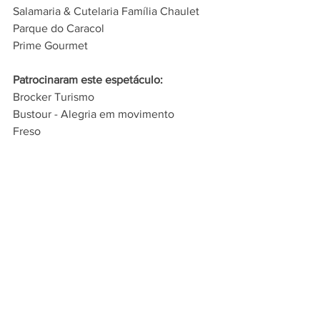
Salamaria & Cutelaria Família Chaulet
Parque do Caracol
Prime Gourmet
Patrocinaram este espetáculo:
Brocker Turismo
Bustour - Alegria em movimento
Freso
Grande Hotel Canela
Serramed Emergências
Space Adventure
WAAW by Alok
Wap
Welter Empreendimentos
Alpen Park
Big Land Parque Temático
Blumen Hotel Boutique
Bondinhos Aéreos
Bossle Segurança