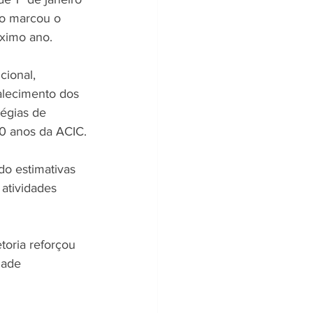
ro marcou o 
óximo ano.
cional, 
talecimento dos 
égias de 
0 anos da ACIC.
do estimativas 
 atividades 
toria reforçou 
dade 