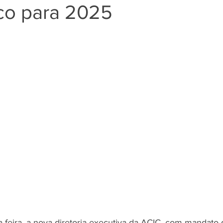
ico para 2025
-feira, a nova diretoria executiva da ACIC, com mandato d