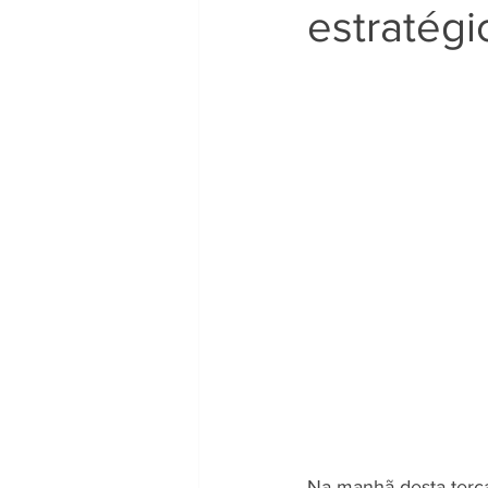
estratég
Na manhã desta terça