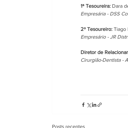
1ª Tesoureira:
 Dara d
Empresária - DSS Con
2º Tesoureiro:
 Tiago 
Empresário - JR Dist
Diretor de Relacionam
Cirurgião-Dentista -
Posts recentes